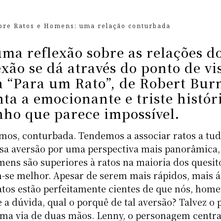
bre Ratos e Homens: uma relação conturbada
uma reflexão sobre as relações d
ão se dá através do ponto de vi
a “Para um Rato”, de Robert Burn
ta a emocionante e triste histór
ho que parece impossível
.
amos, conturbada. Tendemos a associar ratos a tu
sa aversão por uma perspectiva mais panorâmica,
ns são superiores à ratos na maioria dos quesit
-se melhor. Apesar de serem mais rápidos, mais á
atos estão perfeitamente cientes de que nós, home
a dúvida, qual o porquê de tal aversão? Talvez o 
ma via de duas mãos. Lenny, o personagem centra