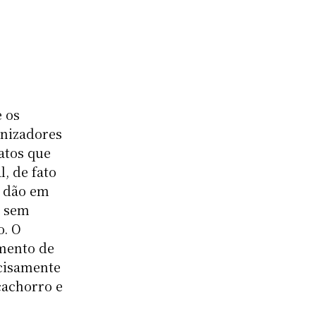
 os
onizadores
atos que
, de fato
e dão em
e sem
o. O
amento de
ecisamente
cachorro e