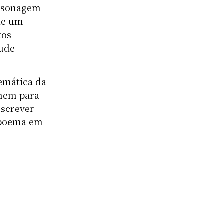
ersonagem
de um
tos
tude
temática da
omem para
escrever
l poema em