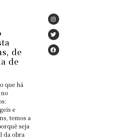
o
sta
s, de
ia de
do que há
 no
os:
geis e
ns, temos a
porquê seja
l da obra