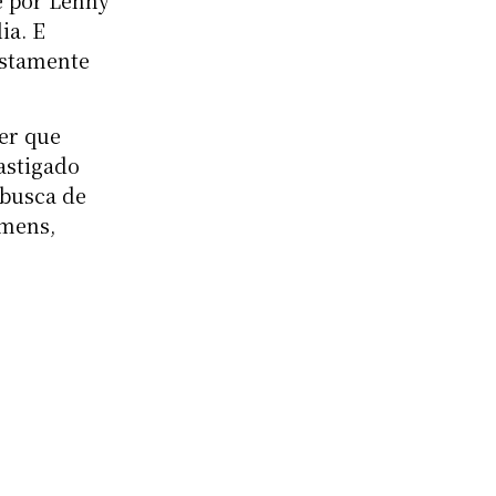
e por Lenny
ia. E
ustamente
er que
astigado
 busca de
omens,