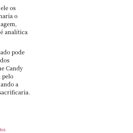
ele os
naria o
nagem,
é analítica
rado pode
odos
que Candy
 pelo
uando a
acrificaria.
dos