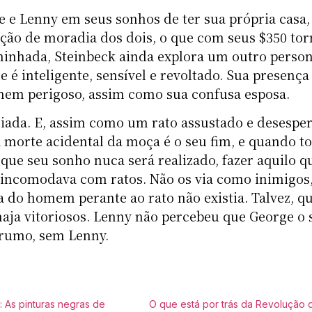
e e Lenny em seus sonhos de ter sua própria casa, 
ação de moradia dos dois, o que com seus $350 tor
minhada, Steinbeck ainda explora um outro perso
é inteligente, sensível e revoltado. Sua presença 
homem perigoso, assim como sua confusa esposa.
ciada. E, assim como um rato assustado e desespe
A morte acidental da moça é o seu fim, e quando t
e que seu sonho nuca será realizado, fazer aquilo 
 incomodava com ratos. Não os via como inimigos,
a do homem perante ao rato não existia. Talvez, q
aja vitoriosos. Lenny não percebeu que George o s
 rumo, sem Lenny.
: As pinturas negras de
O que está por trás da Revolução 