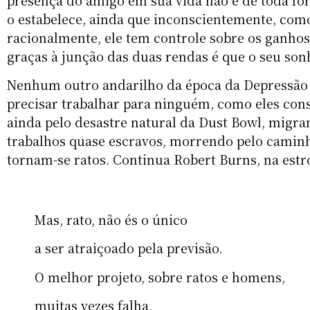
presença do amigo em sua vida não é de toda f
o estabelece, ainda que inconscientemente, co
racionalmente, ele tem controle sobre os ganhos
graças à junção das duas rendas é que o seu sonh
Nenhum outro andarilho da época da Depressão s
precisar trabalhar para ninguém, como eles co
ainda pelo desastre natural da Dust Bowl, migr
trabalhos quase escravos, morrendo pelo camin
tornam-se ratos. Continua Robert Burns, na estr
Mas, rato, não és o único
a ser atraiçoado pela previsão.
O melhor projeto, sobre ratos e homens,
muitas vezes falha,