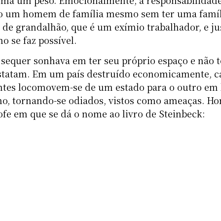
orma um peso. Emocionalmente, a responsabilidad
mo um homem de família mesmo sem ter uma famíl
 de grandalhão, que é um exímio trabalhador, e j
o se faz possível.
equer sonhava em ter seu próprio espaço e não t
nstatam. Em um país destruído economicamente, c
antes locomovem-se de um estado para o outro em
ho, tornando-se odiados, vistos como ameaças. H
ofe em que se dá o nome ao livro de Steinbeck: