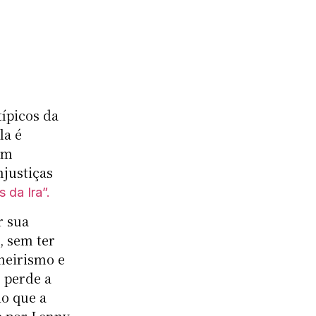
típicos da
la é
em
njustiças
 da Ira”.
r sua
, sem ter
heirismo e
 perde a
do que a