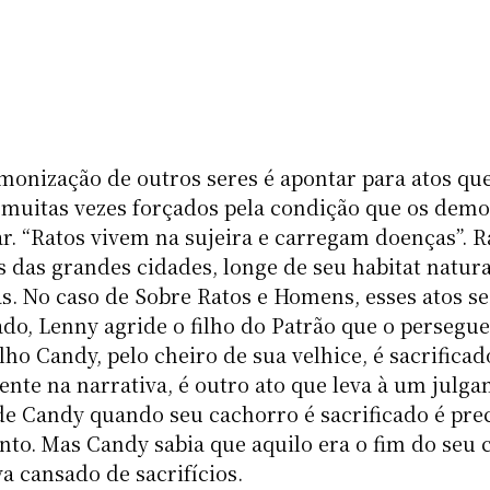
nização de outros seres é apontar para atos que
 muitas vezes forçados pela condição que os dem
r. “Ratos vivem na sujeira e carregam doenças”. R
das grandes cidades, longe de seu habitat natural
s. No caso de Sobre Ratos e Homens, esses atos s
ado, Lenny agride o filho do Patrão que o persegu
ho Candy, pelo cheiro de sua velhice, é sacrificad
ente na narrativa, é outro ato que leva à um julg
o de Candy quando seu cachorro é sacrificado é pr
to. Mas Candy sabia que aquilo era o fim do seu 
ava cansado de sacrifícios.