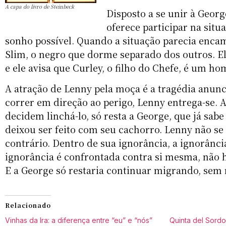
A capa do livro de Steinbeck
Disposto a se unir à Georg
oferece participar na situ
sonho possível. Quando a situação parecia enca
Slim, o negro que dorme separado dos outros. Ele 
e ele avisa que Curley, o filho do Chefe, é um 
A atração de Lenny pela moça é a tragédia anun
correr em direção ao perigo, Lenny entrega-se. 
decidem linchá-lo, só resta a George, que já sab
deixou ser feito com seu cachorro. Lenny não se
contrário. Dentro de sua ignorância, a ignorânci
ignorância é confrontada contra si mesma, não h
E a George só restaria continuar migrando, sem
Relacionado
Vinhas da Ira: a diferença entre “eu” e “nós”
Quinta del Sordo