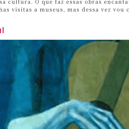
sa cultura. O que faz essas obras encant
has visitas a museus, mas dessa vez vou 
ul